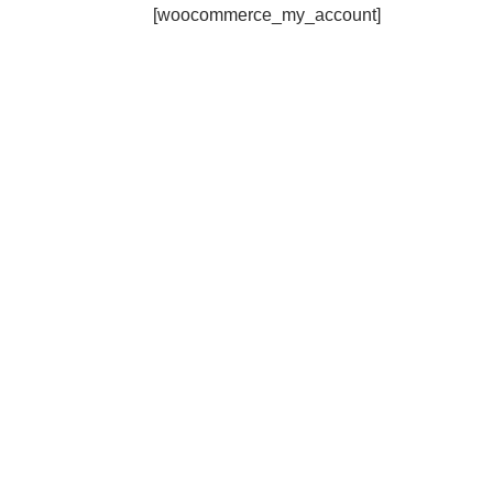
[woocommerce_my_account]
דלג
לתוכן